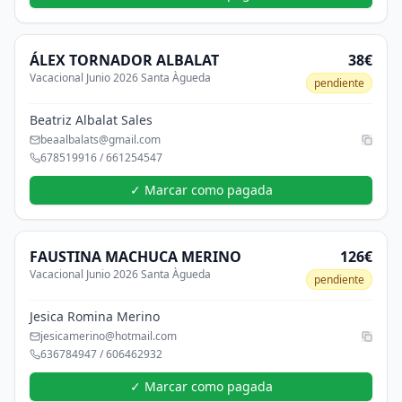
ÁLEX
TORNADOR ALBALAT
38€
Vacacional Junio 2026 Santa Àgueda
pendiente
Beatriz Albalat Sales
beaalbalats@gmail.com
678519916 / 661254547
✓ Marcar como pagada
FAUSTINA
MACHUCA MERINO
126€
Vacacional Junio 2026 Santa Àgueda
pendiente
Jesica Romina Merino
jesicamerino@hotmail.com
636784947 / 606462932
✓ Marcar como pagada