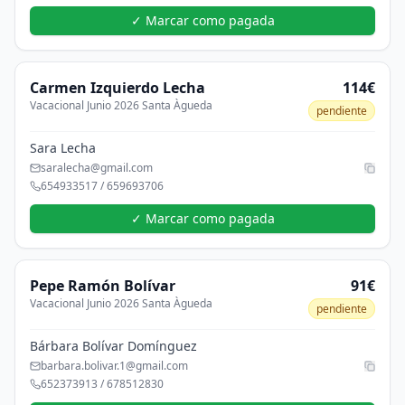
✓ Marcar como pagada
Carmen
Izquierdo Lecha
114€
Vacacional Junio 2026 Santa Àgueda
pendiente
Sara Lecha
saralecha@gmail.com
654933517 / 659693706
✓ Marcar como pagada
Pepe
Ramón Bolívar
91€
Vacacional Junio 2026 Santa Àgueda
pendiente
Bárbara Bolívar Domínguez
barbara.bolivar.1@gmail.com
652373913 / 678512830