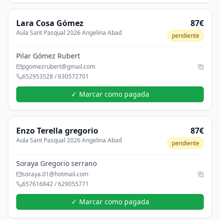
Lara
Cosa Gómez
87€
Aula Sant Pasqual 2026 Angelina Abad
pendiente
Pilar Gómez Rubert
pgomezrubert@gmail.com
652953528 / 630572701
✓ Marcar como pagada
Enzo
Terella gregorio
87€
Aula Sant Pasqual 2026 Angelina Abad
pendiente
Soraya Gregorio serrano
soraya.01@hotmail.com
657616842 / 629055771
✓ Marcar como pagada