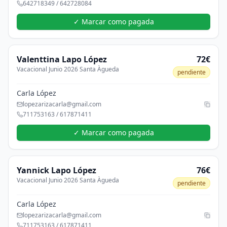
642718349 / 642728084
✓ Marcar como pagada
Valenttina
Lapo López
72€
Vacacional Junio 2026 Santa Àgueda
pendiente
Carla López
lopezarizacarla@gmail.com
711753163 / 617871411
✓ Marcar como pagada
Yannick
Lapo López
76€
Vacacional Junio 2026 Santa Àgueda
pendiente
Carla López
lopezarizacarla@gmail.com
711753163 / 617871411