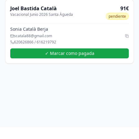
Joel
Bastida Català
91€
Vacacional Junio 2026 Santa Àgueda
pendiente
Sonia Català Berja
scatala88@gmail.com
620626866 / 616219792
✓ Marcar como pagada