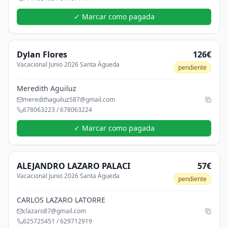
✓ Marcar como pagada
Dylan
Flores
126€
Vacacional Junio 2026 Santa Àgueda
pendiente
Meredith Aguiluz
meredithaguiluz587@gmail.com
678063223 / 678063224
✓ Marcar como pagada
ALEJANDRO
LAZARO PALACI
57€
Vacacional Junio 2026 Santa Àgueda
pendiente
CARLOS LAZARO LATORRE
clazaro87@gmail.com
625725451 / 629712919