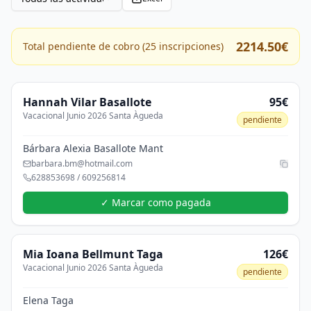
2214.50
€
Total pendiente de cobro (
25
inscripciones)
Hannah
Vilar Basallote
95€
Vacacional Junio 2026 Santa Àgueda
pendiente
Bárbara Alexia Basallote Mant
barbara.bm@hotmail.com
628853698 / 609256814
✓ Marcar como pagada
Mia Ioana
Bellmunt Taga
126€
Vacacional Junio 2026 Santa Àgueda
pendiente
Elena Taga