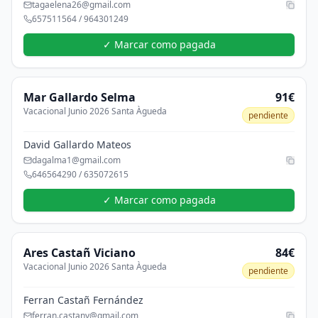
tagaelena26@gmail.com
657511564 / 964301249
✓ Marcar como pagada
Mar
Gallardo Selma
91€
Vacacional Junio 2026 Santa Àgueda
pendiente
David Gallardo Mateos
dagalma1@gmail.com
646564290 / 635072615
✓ Marcar como pagada
Ares
Castañ Viciano
84€
Vacacional Junio 2026 Santa Àgueda
pendiente
Ferran Castañ Fernández
ferran.castany@gmail.com