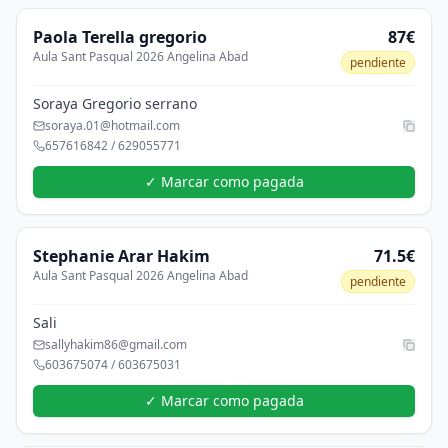
Paola
Terella gregorio
87€
Aula Sant Pasqual 2026 Angelina Abad
pendiente
Soraya Gregorio serrano
soraya.01@hotmail.com
657616842 / 629055771
✓ Marcar como pagada
Stephanie
Arar Hakim
71.5€
Aula Sant Pasqual 2026 Angelina Abad
pendiente
Sali
sallyhakim86@gmail.com
603675074 / 603675031
✓ Marcar como pagada